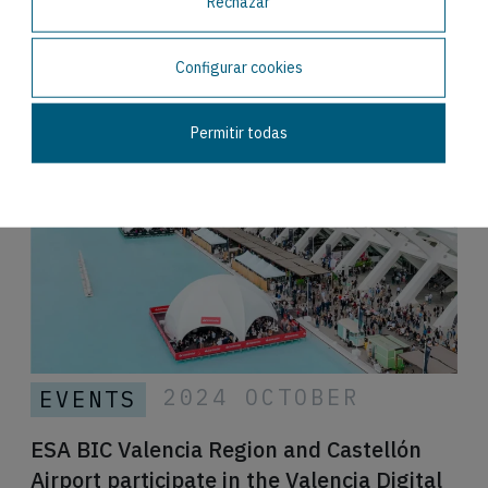
Rechazar
All
Events
News
Configurar cookies
News 2
Permitir todas
2024 OCTOBER
EVENTS
ESA BIC Valencia Region and Castellón
Airport participate in the Valencia Digital