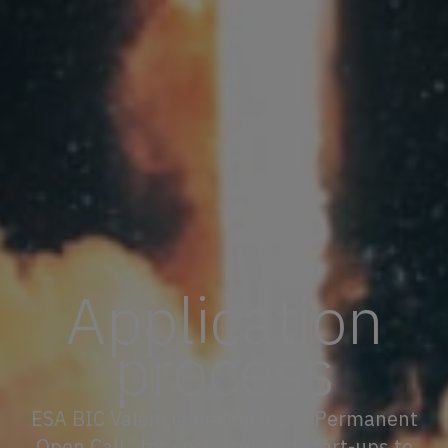
Application
process
ESA BIC Valencia Region has a
Permanent
Open Call,
for space related start-ups to