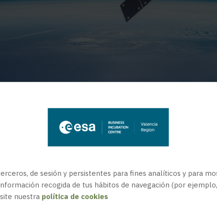
INCUBATION
m the ESA BIC Valencia Region. Read about our p
ts and find out more about the latest technolog
erceros, de sesión y persistentes para fines analíticos y para mo
información recogida de tus hábitos de navegación (por ejemplo, l
site nuestra
política de cookies