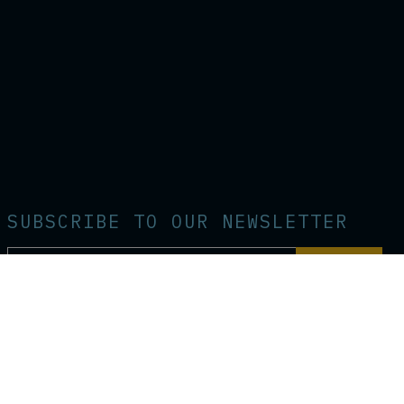
SUBSCRIBE TO OUR NEWSLETTER
I confirm that I have read and accept
the Privacy Policy
I agree to receive communications