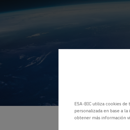
The latest news fro
and training even
ESA-BIC utiliza cookies de t
personalizada en base a la 
obtener más información vi