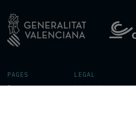
PAGES
LEGAL
Program
Legal notice
Apply
Privacy policy
FAQ
Cookie policy
News
Configure cookies
About
Partners