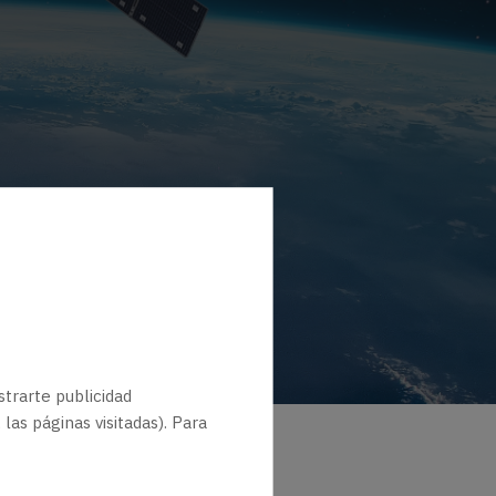
rograms, our network
ical advancements.
strarte publicidad
as páginas visitadas). Para