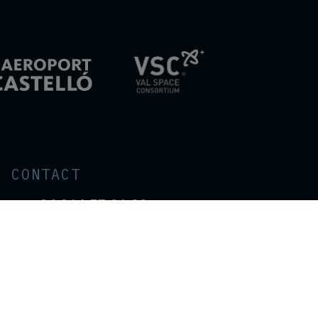
CONTACT
+34 964 57 86 00
esabic-apply@aeroportcastello.com
Carretera CV-13, Km. 2,4, 12181
Benlloch, Castellón