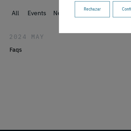
Rechazar
Conf
All
Events
News
2024 MAY
Faqs